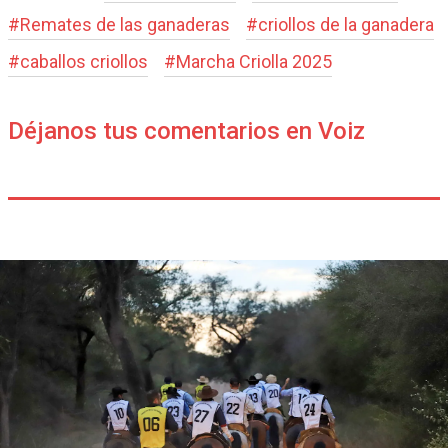
#
Remates de las ganaderas
#
criollos de la ganadera
#
caballos criollos
#
Marcha Criolla 2025
Déjanos tus comentarios en Voiz