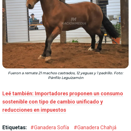
Fueron a remate 21 machos castrados, 12 yeguas y 1 padrillo. Foto:
Pánfilo Leguizamón
Leé también: Importadores proponen un consumo
sostenible con tipo de cambio unificado y
reducciones en impuestos
Etiquetas:
#
Ganadera Sofía
#
Ganadera Chahjá