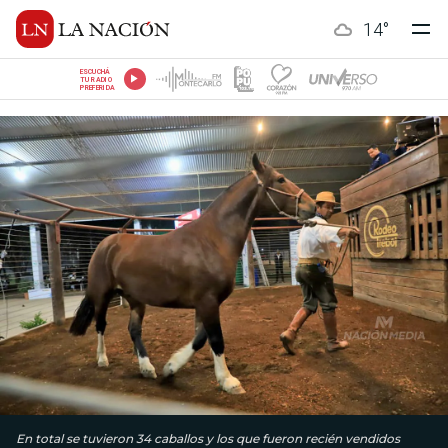
14
°
ESCUCHÁ
TU RADIO
PREFERIDA
En total se tuvieron 34 caballos y los que fueron recién vendidos