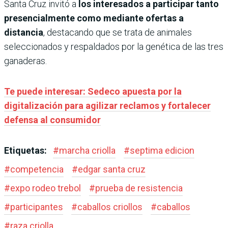
Santa Cruz invitó a
los interesados a participar tanto
presencialmente como mediante ofertas a
distancia
, destacando que se trata de animales
seleccionados y respaldados por la genética de las tres
ganaderas.
Te puede interesar: Sedeco apuesta por la
digitalización para agilizar reclamos y fortalecer
defensa al consumidor
Etiquetas:
#
marcha criolla
#
septima edicion
#
competencia
#
edgar santa cruz
#
expo rodeo trebol
#
prueba de resistencia
#
participantes
#
caballos criollos
#
caballos
#
raza criolla