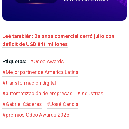
Leé también: Balanza comercial cerró julio con
déficit de USD 841 millones
Etiquetas:
#
Odoo Awards
#
Mejor partner de América Latina
#
transformación digital
#
automatización de empresas
#
industrias
#
Gabriel Cáceres
#
José Candia
#
premios Odoo Awards 2025