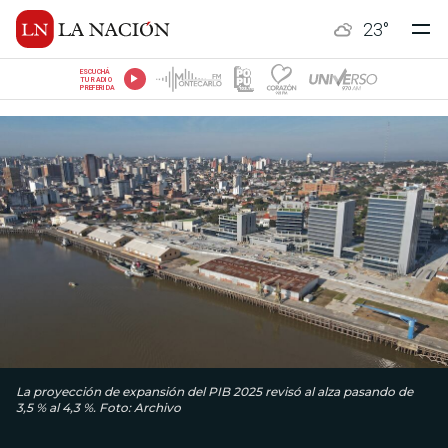
23
°
ESCUCHÁ
TU RADIO
PREFERIDA
La proyección de expansión del PIB 2025 revisó al alza pasando de
3,5 % al 4,3 %. Foto: Archivo