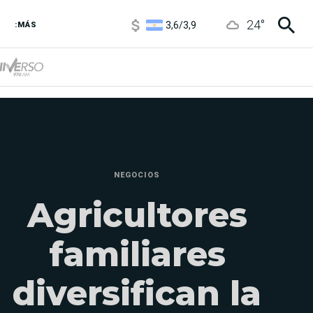
3,6
/
3,9
24
°
6850
/
7200
:MÁS
5900
/
5960
NEGOCIOS
Agricultores
familiares
diversifican la