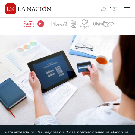
13
°
ESCUCHÁ
TU RADIO
PREFERIDA
Está alineada con las mejores prácticas internacionales del Banco de