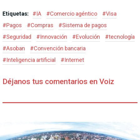
Etiquetas:
#
IA
#
Comercio agéntico
#
Visa
#
Pagos
#
Compras
#
Sistema de pagos
#
Seguridad
#
Innovación
#
Evolución
#
tecnología
#
Asoban
#
Convención bancaria
#
Inteligencia artificial
#
Internet
Déjanos tus comentarios en Voiz