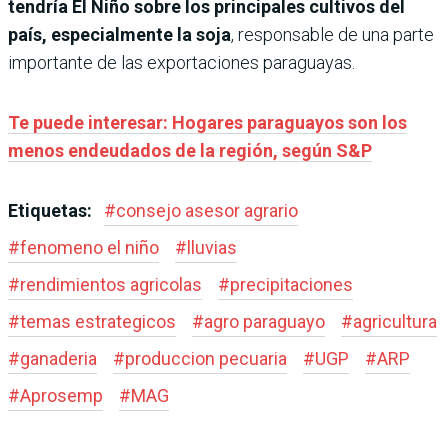
tendría El Niño sobre los principales cultivos del
país, especialmente la soja
, responsable de una parte
importante de las exportaciones paraguayas.
Te puede interesar: Hogares paraguayos son los
menos endeudados de la región, según S&P
Etiquetas:
#
consejo asesor agrario
#
fenomeno el niño
#
lluvias
#
rendimientos agricolas
#
precipitaciones
#
temas estrategicos
#
agro paraguayo
#
agricultura
#
ganaderia
#
produccion pecuaria
#
UGP
#
ARP
#
Aprosemp
#
MAG