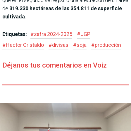
que en el segundo se registró una afectación de un área
de
319.330 hectáreas de las 354.811 de superficie
cultivada
.
Etiquetas:
#
zafra 2024-2025
#
UGP
#
Hector Cristaldo
#
divisas
#
soja
#
producción
Déjanos tus comentarios en Voiz