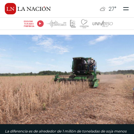
27
°
ESCUCHÁ
TU RADIO
PREFERIDA
La diferencia es de alrededor de 1 millón de toneladas de soja menos