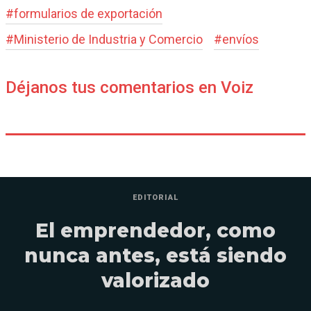
#
formularios de exportación
#
Ministerio de Industria y Comercio
#
envíos
Déjanos tus comentarios en Voiz
EDITORIAL
El emprendedor, como
nunca antes, está siendo
valorizado