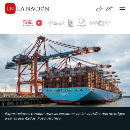
23
°
ESCUCHÁ
TU RADIO
PREFERIDA
Exportaciones tendrán nuevas versiones en los certificados de origen
a ser presentados. Foto: Archivo