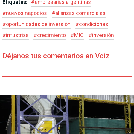
Etiquetas:
#
empresarias argentinas
#
nuevos negocios
#
alianzas comerciales
#
oportunidades de inversión
#
condiciones
#
infustrias
#
crecimiento
#
MIC
#
inversión
Déjanos tus comentarios en Voiz