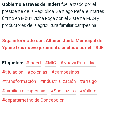
Gobierno a través del Indert
fue lanzado por el
presidente de la República, Santiago Peña, el martes
último en Mburuvicha Róga con el Sistema MAG y
productores de la agricultura familiar campesina.
Siga informado con: Allanan Junta Municipal de
Ypané tras nuevo juramento anulado por el TSJE
Etiquetas:
#
Indert
#
MIC
#
Nueva Ruralidad
#
titulación
#
colonias
#
campesinos
#
transformación
#
industrialización
#
arraigo
#
familias campesinas
#
San Lázaro
#
Vallemí
#
departametno de Concepción