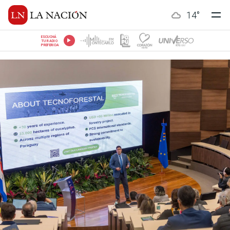
14
°
ESCUCHÁ
TU RADIO
PREFERIDA