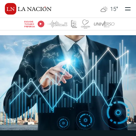
15
°
ESCUCHÁ
TU RADIO
PREFERIDA