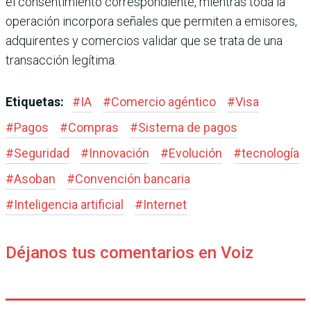
el consentimiento correspondiente, mientras toda la
operación incorpora señales que permiten a emisores,
adquirentes y comercios validar que se trata de una
transacción legítima.
Etiquetas:
#
IA
#
Comercio agéntico
#
Visa
#
Pagos
#
Compras
#
Sistema de pagos
#
Seguridad
#
Innovación
#
Evolución
#
tecnología
#
Asoban
#
Convención bancaria
#
Inteligencia artificial
#
Internet
Déjanos tus comentarios en Voiz