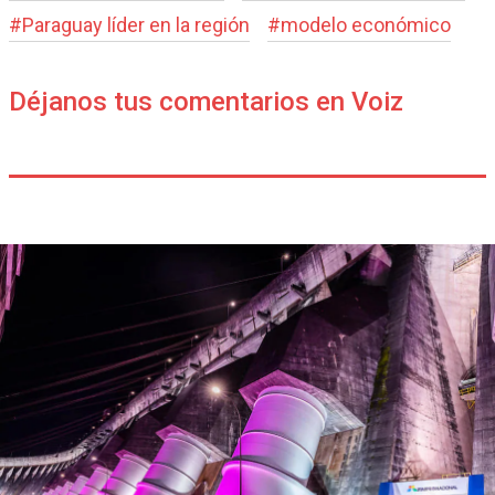
#
Paraguay líder en la región
#
modelo económico
Déjanos tus comentarios en Voiz