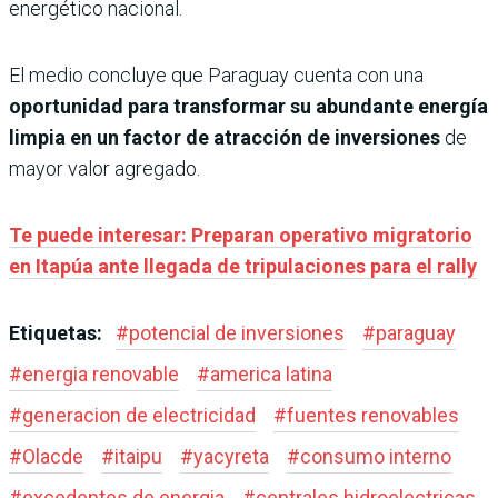
energético nacional.
El medio concluye que Paraguay cuenta con una
oportunidad para transformar su abundante energía
limpia en un factor de atracción de inversiones
de
mayor valor agregado.
Te puede interesar: Preparan operativo migratorio
en Itapúa ante llegada de tripulaciones para el rally
Etiquetas:
#
potencial de inversiones
#
paraguay
#
energia renovable
#
america latina
#
generacion de electricidad
#
fuentes renovables
#
Olacde
#
itaipu
#
yacyreta
#
consumo interno
#
excedentes de energia
#
centrales hidroelectricas