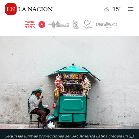
15
°
ESCUCHÁ
TU RADIO
PREFERIDA
Según las últimas proyecciones del BM, América Latina crecerá un 2,3