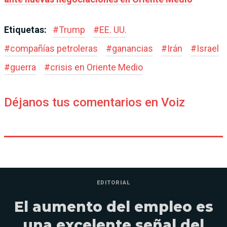
Etiquetas:
#
Trump
#
EE. UU.
#
compañías petroleras
#
ganancias
#
Irán
#
Israel
#
guerra
#
crisis en Oriente Medio
Déjanos tus comentarios en Voiz
EDITORIAL
El aumento del empleo es
una excelente señal del