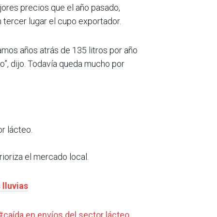
ejores precios que el año pasado,
n tercer lugar el cupo exportador.
amos años atrás de 135 litros por año
o”, dijo. Todavía queda mucho por
r lácteo.
ioriza el mercado local.
lluvias
#
caída en envíos del sector lácteo