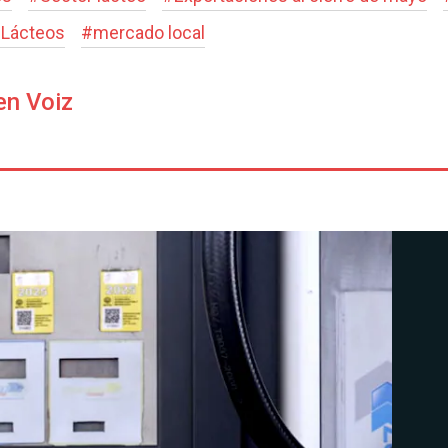
 Lácteos
#
mercado local
en Voiz