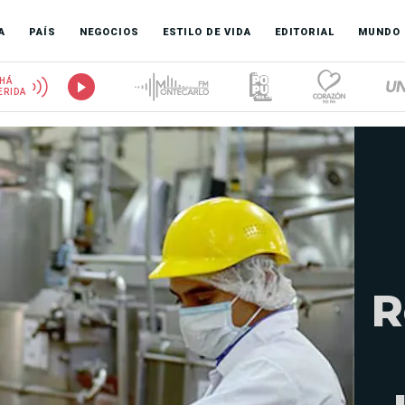
A
PAÍS
NEGOCIOS
ESTILO DE VIDA
EDITORIAL
MUNDO
HÁ
ERIDA
R