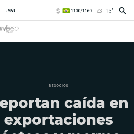
1100
/
1160
13
°
3,8
/
4
:MÁS
6850
/
7200
5900
/
5960
NEGOCIOS
eportan caída en
exportaciones