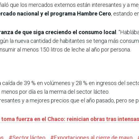
 señaló que los mercados externos están interesantes y a m
mercado nacional y el programa Hambre Cero
, estando e
ranza de que siga creciendo el consumo local
. “Habláb
egún la nueva cantidad de habitantes se tenga más consum
sumir al menos 150 litros de leche al año por persona.
a caída de 39 % en volúmenes y 28 % en ingresos del secto
menos por día es la merma del sector lácteo.
esantes y a mejores precios que el año pasado, pero se pr
oma fuerza en el Chaco: reinician obras tras intensas 
os
#
Sector lácteo
#
Exportaciones al cierre de mayo