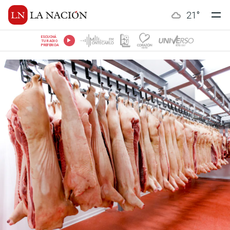
21
°
ESCUCHÁ
TU RADIO
PREFERIDA