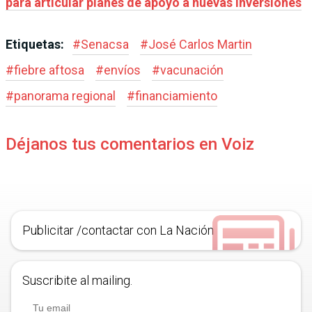
para articular planes de apoyo a nuevas inversiones
Etiquetas:
#
Senacsa
#
José Carlos Martin
#
fiebre aftosa
#
envíos
#
vacunación
#
panorama regional
#
financiamiento
Déjanos tus comentarios en Voiz
Publicitar /contactar con La Nación
Suscribite al mailing.