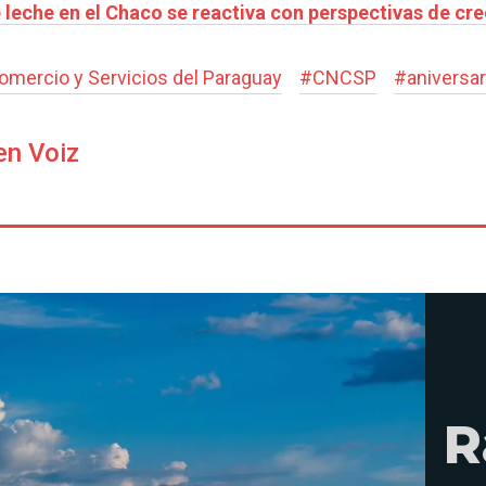
 leche en el Chaco se reactiva con perspectivas de c
omercio y Servicios del Paraguay
#
CNCSP
#
aniversar
en Voiz
R