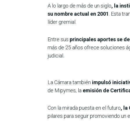
A lo largo de más de un siglo
, la in
su nombre actual en 2001
. Esta tr
líder gremial.
Entre sus
principales aportes se d
más de 25 años ofrece soluciones ágil
judicial.
La Cámara también
impulsó iniciat
de Mipymes, la
emisión de Certific
Con la mirada puesta en el futuro
, l
pilares para seguir promoviendo un e