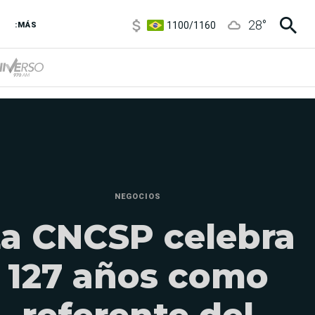
1100
/
1160
28
°
3,8
/
4
:MÁS
6850
/
7200
5900
/
5960
NEGOCIOS
a CNCSP celebra
127 años como