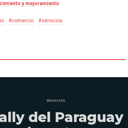
recimiento y mejoramiento
io
#
comercio
#
servicios
NEGOCIOS
ally del Paraguay