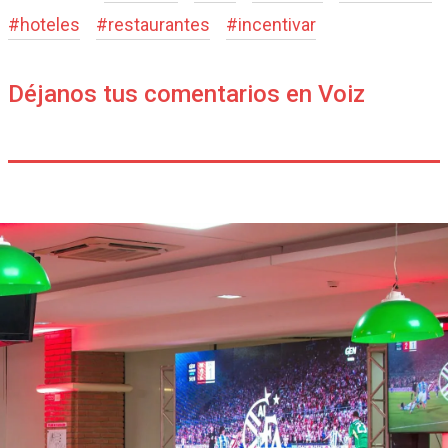
#
hoteles
#
restaurantes
#
incentivar
Déjanos tus comentarios en Voiz