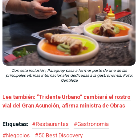
Con esta inclusión, Paraguay pasa a formar parte de una de las
principales vitrinas internacionales dedicadas a la gastronomía. Foto:
Gentileza
Lea también: “Tridente Urbano” cambiará el rostro
vial del Gran Asunción, afirma ministra de Obras
Etiquetas:
#
Restaurantes
#
Gastronomía
#
Negocios
#
50 Best Discovery