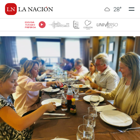
28
°
ESCUCHÁ
TU RADIO
PREFERIDA