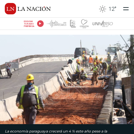
12
°
ESCUCHÁ
TU RADIO
PREFERIDA
La economía paraguaya crecerá un 4 % este año pese a la