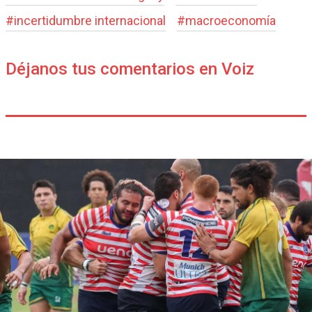
#
incertidumbre internacional
#
macroeconomía
Déjanos tus comentarios en Voiz