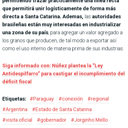
permitiendo trazar prácticamente una línea recta
que permitirá unir logísticamente de forma más
directa a Santa Catarina. Ademas,
las
autoridades
brasileñas están muy interesadas en industrializar
una zona de su país
, para agregar un valor agregado a
los granos que producen, de tal modo a exportar así
como el uso interno de materia prima de sus industrias.
Siga informado con: Núñez plantea la “Ley
Antidespilfarro” para castigar el incumplimiento del
déficit fiscal
Etiquetas:
#
Paraguay
#
conexión
#
regional
#
Argentina
#
Estado de Santa Catarina
#
visita oficial
#
gobernador
#
Jorginho Mello