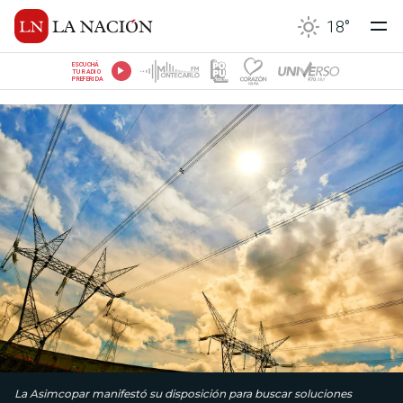
18
°
ESCUCHÁ
TU RADIO
PREFERIDA
La Asimcopar manifestó su disposición para buscar soluciones