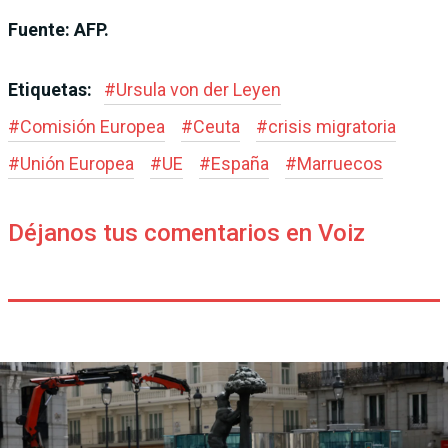
Fuente: AFP.
Etiquetas:
#
Ursula von der Leyen
#
Comisión Europea
#
Ceuta
#
crisis migratoria
#
Unión Europea
#
UE
#
España
#
Marruecos
Déjanos tus comentarios en Voiz