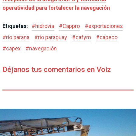
operatividad para fortalecer la navegación
Etiquetas:
#
hidrovia
#
Cappro
#
exportaciones
#
rio parana
#
rio paraguay
#
cafym
#
capeco
#
capex
#
navegación
Déjanos tus comentarios en Voiz