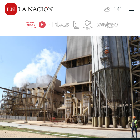
14
°
ESCUCHÁ
TU RADIO
PREFERIDA