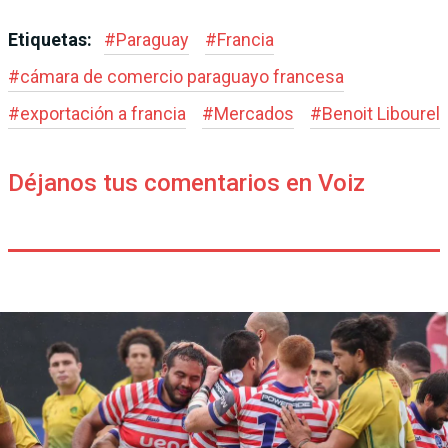
Etiquetas:
#
Paraguay
#
Francia
#
cámara de comercio paraguayo francesa
#
exportación a francia
#
Mercados
#
Benoit Libourel
Déjanos tus comentarios en Voiz