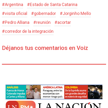
#
Argentina
#
Estado de Santa Catarina
#
visita oficial
#
gobernador
#
Jorginho Mello
#
Pedro Alliana
#
reunión
#
acortar
#
corredor de la integración
Déjanos tus comentarios en Voiz