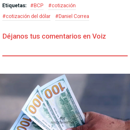
Etiquetas:
#
BCP
#
cotización
#
cotización del dólar
#
Daniel Correa
Déjanos tus comentarios en Voiz