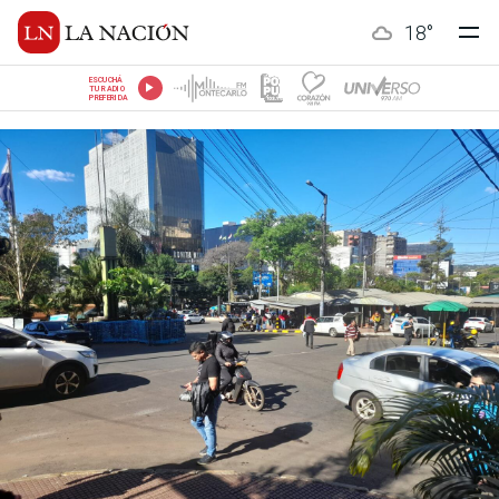
18
°
ESCUCHÁ
TU RADIO
PREFERIDA