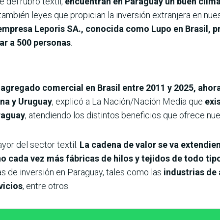
 del rubro textil,
encuentran en Paraguay un buen clim
 también leyes que propician la inversión extranjera en nu
empresa Leporis SA., conocida como Lupo en Brasil, p
tar a 500 personas
.
agregado comercial en Brasil entre 2011 y 2025, ahor
na y Uruguay
, explicó a La Nación/Nación Media que
exi
araguay
, atendiendo los distintos beneficios que ofrece nues
yor del sector textil.
La cadena de valor se va extendie
o cada vez más fábricas de hilos y tejidos de todo tip
s de inversión en Paraguay, tales como las
industrias de 
vicios
, entre otros.