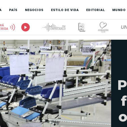
A
PAÍS
NEGOCIOS
ESTILO DE VIDA
EDITORIAL
MUNDO
HÁ
ERIDA
P
o