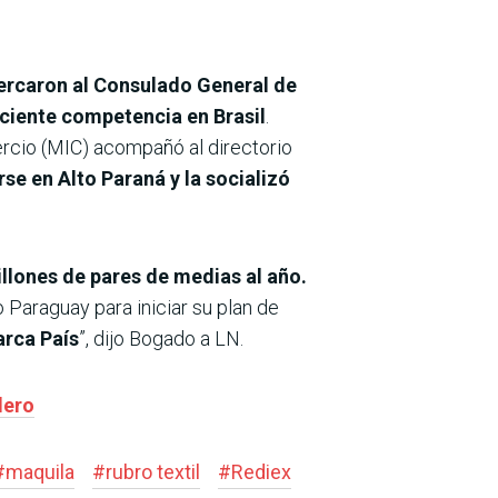
cercaron al Consulado General de
eciente competencia en Brasil
.
ercio (MIC) acompañó al directorio
se en Alto Paraná y la socializó
llones de pares de medias al año.
o Paraguay para iniciar su plan de
arca País
”, dijo Bogado a LN.
dero
#
maquila
#
rubro textil
#
Rediex