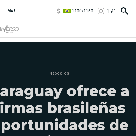
1100
/
1160
19
°
3,8
/
4
:MÁS
6850
/
7200
5900
/
5960
NEGOCIOS
araguay ofrece a
firmas brasileñas
portunidades de