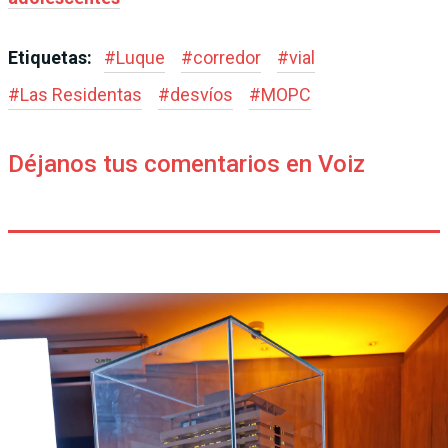
Etiquetas:
#
Luque
#
corredor
#
vial
#
Las Residentas
#
desvíos
#
MOPC
Déjanos tus comentarios en Voiz