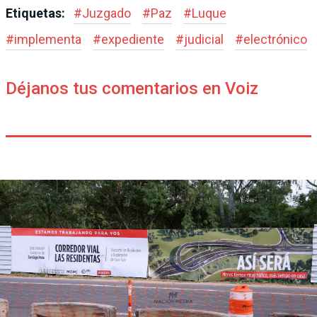
Etiquetas:
#
Juzgado
#
Paz
#
Luque
#
implementa
#
expediente
#
judicial
#
electrónico
Déjanos tus comentarios en Voiz