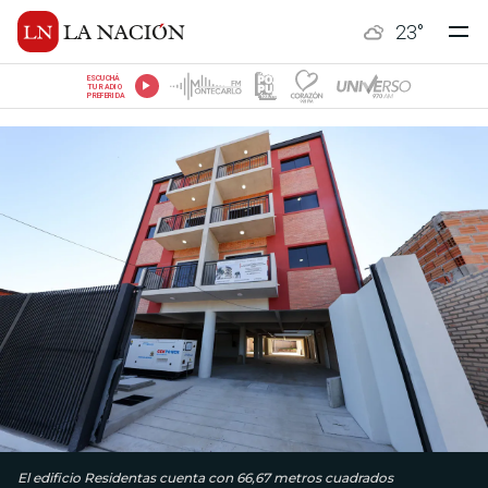
23
°
ESCUCHÁ
TU RADIO
PREFERIDA
El edificio Residentas cuenta con 66,67 metros cuadrados