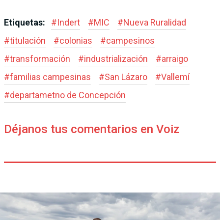
Etiquetas:
#
Indert
#
MIC
#
Nueva Ruralidad
#
titulación
#
colonias
#
campesinos
#
transformación
#
industrialización
#
arraigo
#
familias campesinas
#
San Lázaro
#
Vallemí
#
departametno de Concepción
Déjanos tus comentarios en Voiz