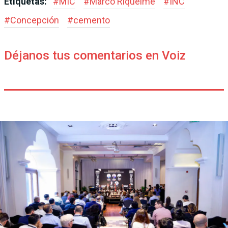
Etiquetas:
#
MIC
#
Marco Riquelme
#
INC
#
Concepción
#
cemento
Déjanos tus comentarios en Voiz