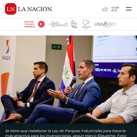
22
°
ESCUCHÁ
TU RADIO
PREFERIDA
Se tiene que reelaborar la Ley de Parques Industriales para hacerla
más atractiva para los inversionistas, según Marco Riquelme. Foto: