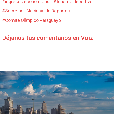
#
ingresos económicos
#
turismo deportivo
#
Secretaría Nacional de Deportes
#
Comité Olímpico Paraguayo
Déjanos tus comentarios en Voiz