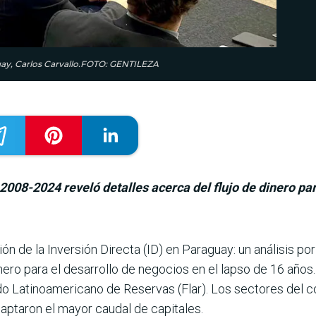
guay, Carlos Carvallo.FOTO: GENTILEZA
 2008-2024 reveló detalles acerca del flujo de dinero par
ón de la Inversión Directa (ID) en Paraguay: un análi­sis p
nero para el desarrollo de negocios en el lapso de 16 años. 
o Latinoamericano de Reservas (Flar). Los secto­res del 
 captaron el mayor caudal de capitales.