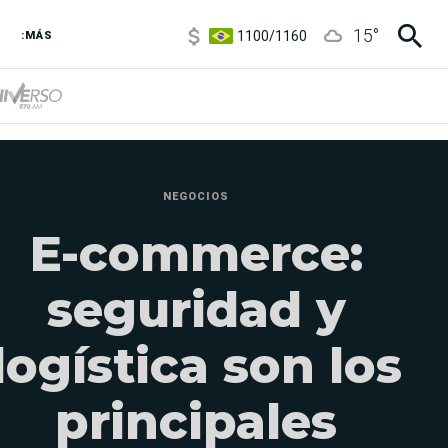
1100
/
1160
15
°
3,8
/
4
:MÁS
6850
/
7200
5900
/
5960
NEGOCIOS
E-commerce:
seguridad y
logística son los
principales