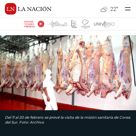
22
°
ESCUCHÁ
TU RADIO
PREFERIDA
Del 11 al 20 de febrero se prevé la visita de la misión sanitaria de Corea
del Sur. Foto: Archivo