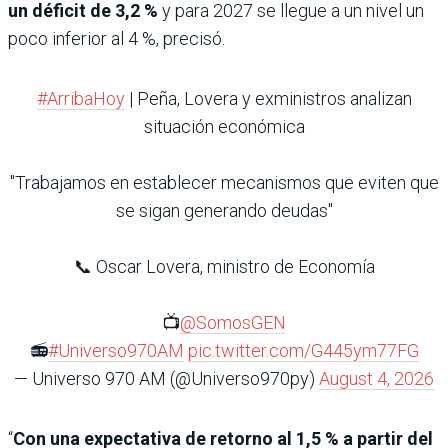
un déficit de 3,2 %
y para 2027 se llegue a un nivel un
poco inferior al 4 %, precisó.
#ArribaHoy
| Peña, Lovera y exministros analizan
situación económica
"Trabajamos en establecer mecanismos que eviten que
se sigan generando deudas"
📞 Oscar Lovera, ministro de Economía
📺
@SomosGEN
📻
#Universo970AM
pic.twitter.com/G445ym77FG
— Universo 970 AM (@Universo970py)
August 4, 2026
“
Con una expectativa de retorno al 1,5 % a partir del