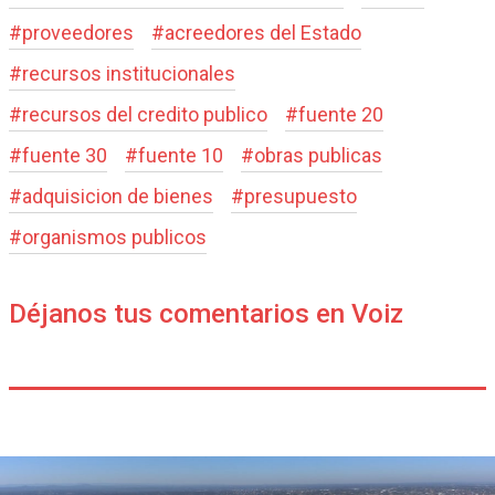
#
proveedores
#
acreedores del Estado
#
recursos institucionales
#
recursos del credito publico
#
fuente 20
#
fuente 30
#
fuente 10
#
obras publicas
#
adquisicion de bienes
#
presupuesto
#
organismos publicos
Déjanos tus comentarios en Voiz