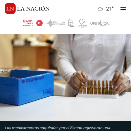
21
°
ESCUCHÁ
TU RADIO
PREFERIDA
Los medicamentos adquiridos por el Estado registraron una