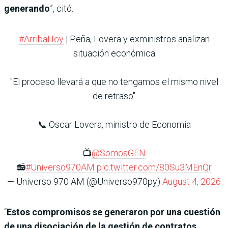
generando
”, citó.
#ArribaHoy
| Peña, Lovera y exministros analizan
situación económica
"El proceso llevará a que no tengamos el mismo nivel
de retraso"
📞 Oscar Lovera, ministro de Economía
📺
@SomosGEN
📻
#Universo970AM
pic.twitter.com/80Su3MEnQr
— Universo 970 AM (@Universo970py)
August 4, 2026
“
Estos compromisos se generaron por una cuestión
de una disociación de la gestión de contratos