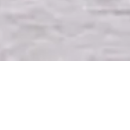
NEGOCIOS
1 DE ENERO DE 2025 8:36
Armadores e importadores
visualizan una mejora para
el 2025 con repunte en nivel
del río
Compartir en redes