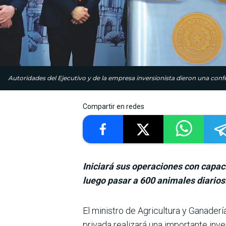
Autoridades del Ejecutivo y de la empresa inversionista dieron una c
Compartir en redes
Iniciará sus operaciones con capac
luego pasar a 600 animales diarios
El ministro de Agri­cultura y Ganade
privada reali­zará una importante inv