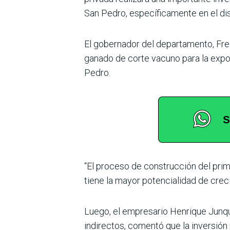
San Pedro, espe­cíficamente en el di
El gobernador del departa­mento, Fre
ganado de corte vacuno para la expor­
Pedro.
“El proceso de construcción del prime
tiene la mayor potencialidad de cre­c
Luego, el empresario Hen­rique Junqu
indirec­tos, comentó que la inver­sió