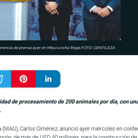
onferencia de prensa ayer en Mburuvicha Róga.FOTO: GENTILEZA
idad de procesamiento de 200 animales por día, con una
.
ría (MAG), Carlos Gimé­nez, anunció ayer miércoles en con
er­sión, de más de USD 40 millo­nes, para la construcción de