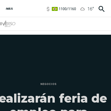
5900
/
5960
1100
/
1160
16
°
:MÁS
3,8
/
4
6850
/
7200
5900
/
5960
NEGOCIOS
ealizarán feria de