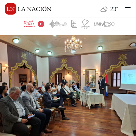
23
°
ESCUCHÁ
TU RADIO
PREFERIDA