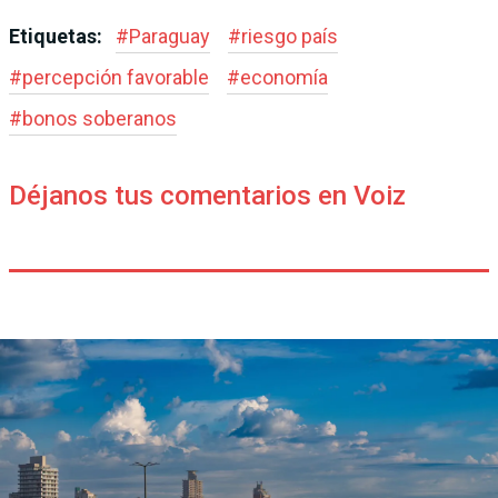
Etiquetas:
#
Paraguay
#
riesgo país
#
percepción favorable
#
economía
#
bonos soberanos
Déjanos tus comentarios en Voiz