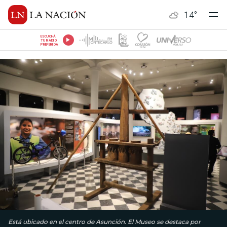
14
°
ESCUCHÁ
TU RADIO
PREFERIDA
Está ubicado en el centro de Asunción. El Museo se destaca por