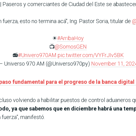
| Paseros y comerciantes de Ciudad del Este se abastece
fuerza, esto no termina acá", Ing. Pastor Soria, titular de
@
☀
#ArribaHoy
📺
@SomosGEN
📻
#Univero970AM
pic.twitter.com/VYFrJIv5BK
— Universo 970 AM (@Universo970py)
November 11, 202
paso fundamental para el progreso de la banca digital
ncluso volviendo a habilitar puestos de control aduaneros 
e todo, ya que sabemos que en diciembre habrá una tem
 fuerza”, manifestó.