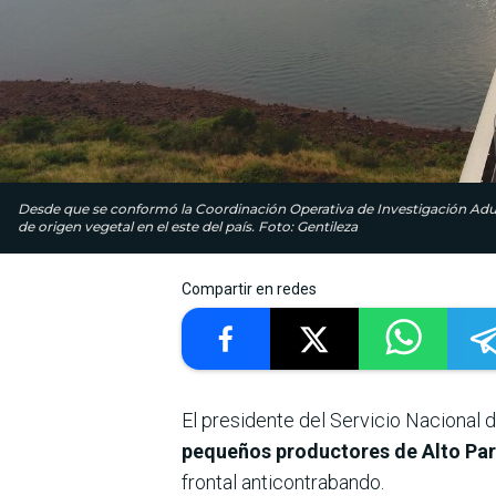
Desde que se conformó la Coordinación Operativa de Investigación Adu
de origen vegetal en el este del país. Foto: Gentileza
Compartir en redes
El presidente del Servicio Nacional 
pequeños productores de Alto Par
frontal anticontrabando.