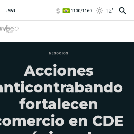
1100
/
1160
12
°
:MÁS
3,8
/
4
6850
/
7200
5900
/
5960
NEGOCIOS
Acciones
anticontrabando
fortalecen
comercio en CDE