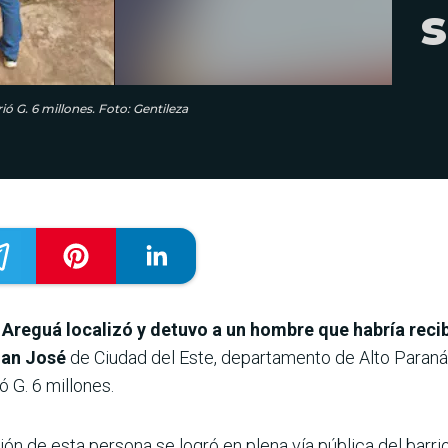
s
ó G. 6 millones. Foto: Gentileza
 Areguá localizó y detuvo a un hombre que habría recib
San José
de Ciudad del Este, departamento de Alto Paraná
ó G. 6 millones.
ión de esta persona se logró en plena vía pública del barri