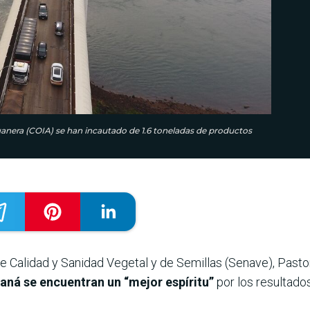
anera (COIA) se han incautado de 1.6 toneladas de productos
de Calidad y Sanidad Vegetal y de Semillas (Senave), Past
aná se encuentran un “mejor espíritu”
por los resultado