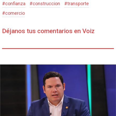
#
confianza
#
construccion
#
transporte
#
comercio
Déjanos tus comentarios en Voiz