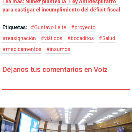
Lea más: Núñez plantea la “Ley Antidespilfarro”
para castigar el incumplimiento del déficit fiscal
Etiquetas:
#
Gustavo Leite
#
proyecto
#
reasignación
#
viáticos
#
bocaditos
#
Salud
#
medicamentos
#
insumos
Déjanos tus comentarios en Voiz