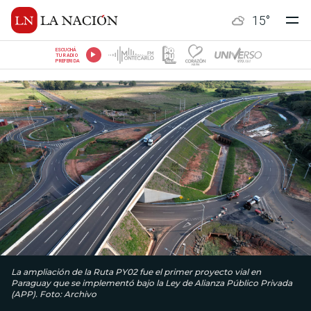
15
°
ESCUCHÁ
TU RADIO
PREFERIDA
La ampliación de la Ruta PY02 fue el primer proyecto vial en
Paraguay que se implementó bajo la Ley de Alianza Público Privada
(APP). Foto: Archivo