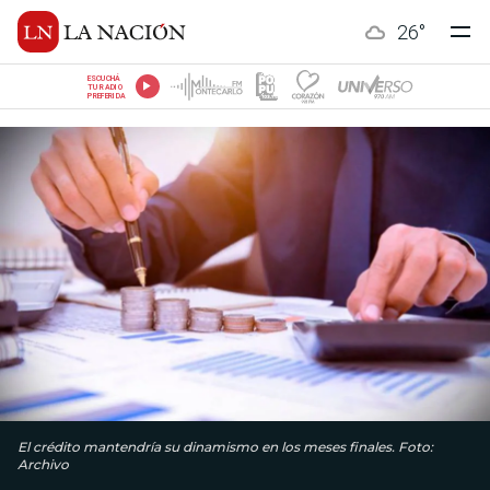
26
°
ESCUCHÁ
TU RADIO
PREFERIDA
El crédito mantendría su dinamismo en los meses finales. Foto:
Archivo