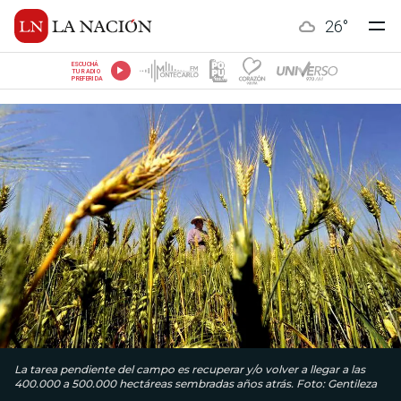
26
°
ESCUCHÁ
TU RADIO
PREFERIDA
La tarea pendiente del campo es recuperar y/o volver a llegar a las
400.000 a 500.000 hectáreas sembradas años atrás. Foto: Gentileza