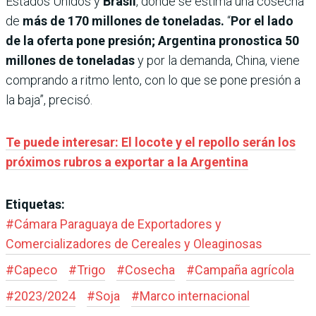
Estados Unidos y
Brasil
, donde se estima una cosecha
de
más de 170 millones de toneladas.
“
Por el lado
de la oferta pone presión; Argentina pronostica 50
millones de toneladas
y por la demanda, China, viene
comprando a ritmo lento, con lo que se pone presión a
la baja”, precisó.
Te puede interesar: El locote y el repollo serán los
próximos rubros a exportar a la Argentina
Etiquetas:
#
Cámara Paraguaya de Exportadores y
Comercializadores de Cereales y Oleaginosas
#
Capeco
#
Trigo
#
Cosecha
#
Campaña agrícola
#
2023/2024
#
Soja
#
Marco internacional