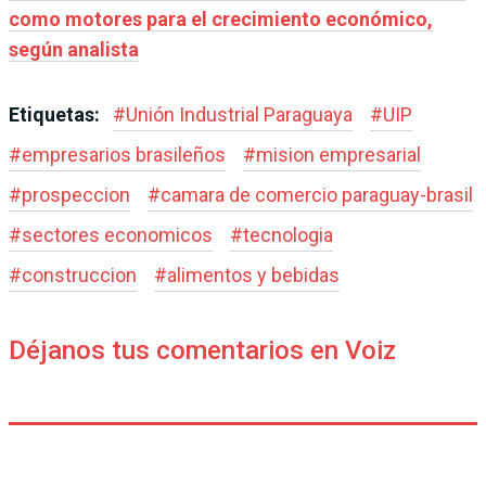
como motores para el crecimiento económico,
según analista
Etiquetas:
#
Unión Industrial Paraguaya
#
UIP
#
empresarios brasileños
#
mision empresarial
#
prospeccion
#
camara de comercio paraguay-brasil
#
sectores economicos
#
tecnologia
#
construccion
#
alimentos y bebidas
Déjanos tus comentarios en Voiz