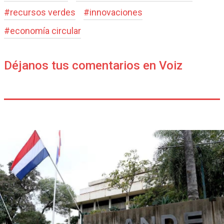
#
recursos verdes
#
innovaciones
#
economía circular
Déjanos tus comentarios en Voiz