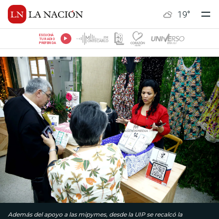
19
°
ESCUCHÁ
TU RADIO
PREFERIDA
Además del apoyo a las mipymes, desde la UIP se recalcó la