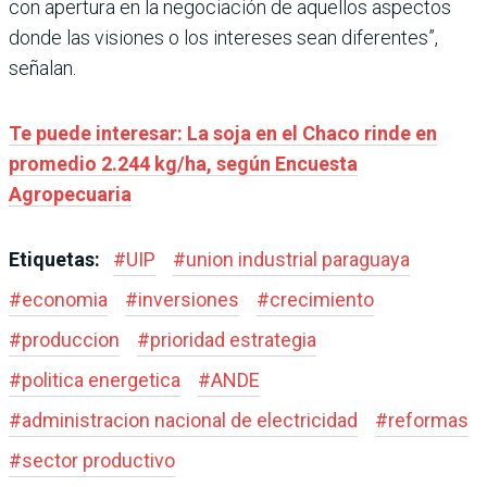
con apertura en la negociación de aquellos aspectos
donde las visiones o los intereses sean diferentes”,
señalan.
Te puede interesar: La soja en el Chaco rinde en
promedio 2.244 kg/ha, según Encuesta
Agropecuaria
Etiquetas:
#
UIP
#
union industrial paraguaya
#
economia
#
inversiones
#
crecimiento
#
produccion
#
prioridad estrategia
#
politica energetica
#
ANDE
#
administracion nacional de electricidad
#
reformas
#
sector productivo