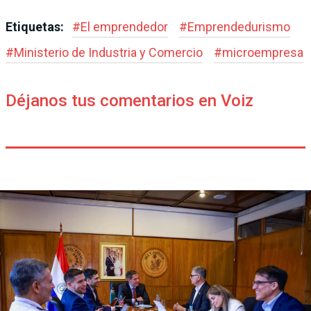
Etiquetas:
#
El emprendedor
#
Emprendedu­rismo
#
Ministerio de Industria y Comercio
#
microempresa
Déjanos tus comentarios en Voiz