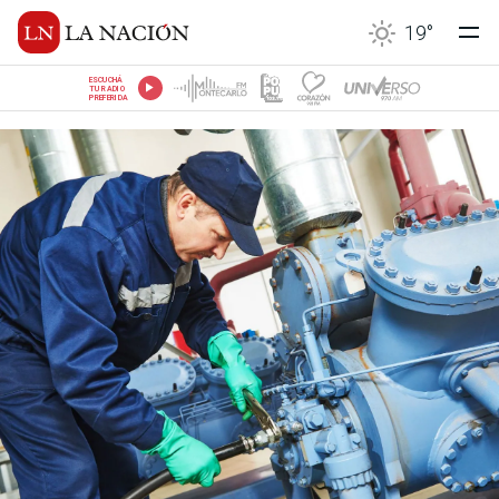
19
°
ESCUCHÁ
TU RADIO
PREFERIDA