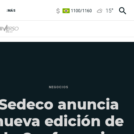
1100
/
1160
15
°
3,8
/
4
:MÁS
6850
/
7200
5900
/
5960
NEGOCIOS
Sedeco anuncia
nueva edición de