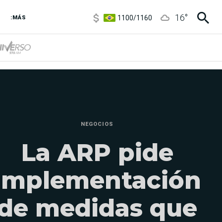
1100
/
1160
16
°
3,8
/
4
:MÁS
6850
/
7200
5900
/
5960
NEGOCIOS
La ARP pide
implementación
de medidas que