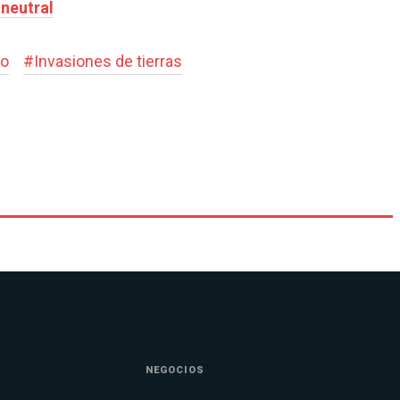
 neutral
to
#
Invasiones de tierras
NEGOCIOS