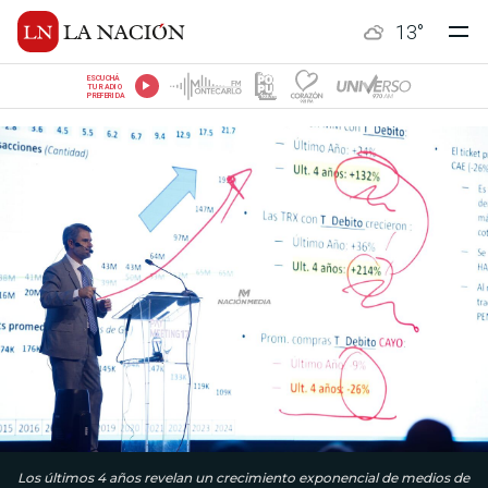
13
°
ESCUCHÁ
TU RADIO
PREFERIDA
Los últimos 4 años revelan un crecimiento exponencial de medios de