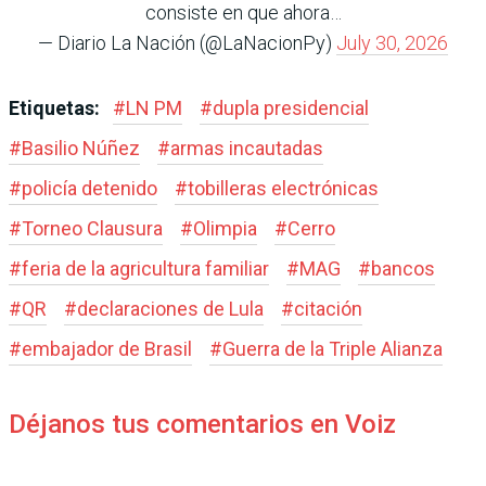
consiste en que ahora…
— Diario La Nación (@LaNacionPy)
July 30, 2026
Etiquetas:
#
LN PM
#
dupla presidencial
#
Basilio Núñez
#
armas incautadas
#
policía detenido
#
tobilleras electrónicas
#
Torneo Clausura
#
Olimpia
#
Cerro
#
feria de la agricultura familiar
#
MAG
#
bancos
#
QR
#
declaraciones de Lula
#
citación
#
embajador de Brasil
#
Guerra de la Triple Alianza
Déjanos tus comentarios en Voiz