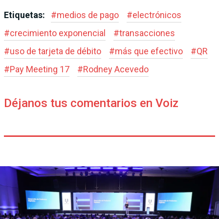
Etiquetas:
#
medios de pago
#
electrónicos
#
crecimiento exponencial
#
transacciones
#
uso de tarjeta de débito
#
más que efectivo
#
QR
#
Pay Meeting 17
#
Rodney Acevedo
Déjanos tus comentarios en Voiz