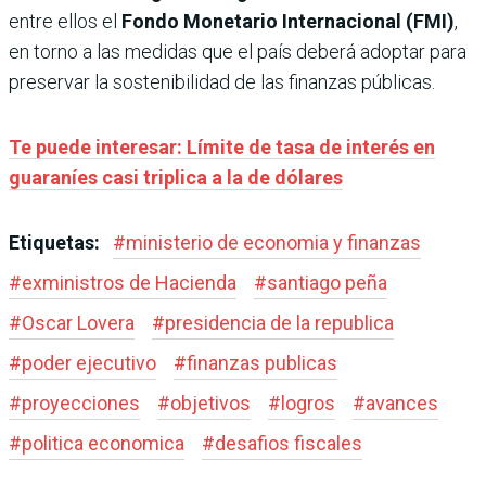
entre ellos el
Fondo Monetario Internacional (FMI)
,
en torno a las medidas que el país deberá adoptar para
preservar la sostenibilidad de las finanzas públicas.
Te puede interesar: Límite de tasa de interés en
guaraníes casi triplica a la de dólares
Etiquetas:
#
ministerio de economia y finanzas
#
exministros de Hacienda
#
santiago peña
#
Oscar Lovera
#
presidencia de la republica
#
poder ejecutivo
#
finanzas publicas
#
proyecciones
#
objetivos
#
logros
#
avances
#
politica economica
#
desafios fiscales