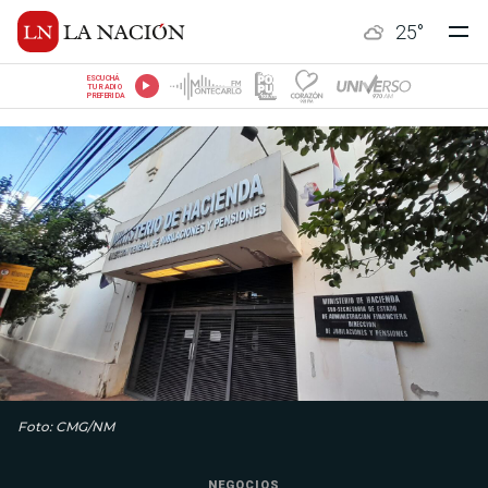
25
°
ESCUCHÁ
TU RADIO
PREFERIDA
Foto: CMG/NM
NEGOCIOS