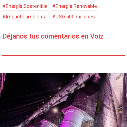
#
Energía Sostenible
#
Energía Renovable
#
Impacto ambiental
#
USD 500 millones
Déjanos tus comentarios en Voiz