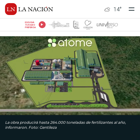
14
°
ESCUCHÁ
TU RADIO
PREFERIDA
La obra producirá hasta 264.000 toneladas de fertilizantes al año,
informaron. Foto: Gentileza