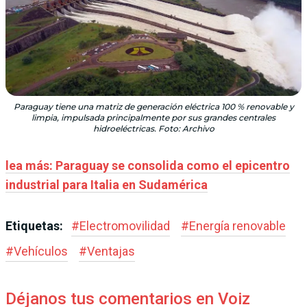
Paraguay tiene una matriz de generación eléctrica 100 % renovable y
limpia, impulsada principalmente por sus grandes centrales
hidroeléctricas. Foto: Archivo
lea más: Paraguay se consolida como el epicentro
industrial para Italia en Sudamérica
Etiquetas:
#
Electromovilidad
#
Energía renovable
#
Vehículos
#
Ventajas
Déjanos tus comentarios en Voiz