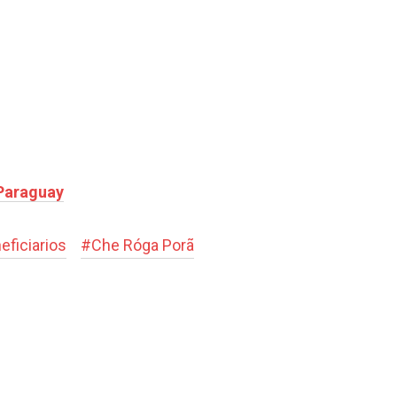
 Paraguay
eficiarios
#
Che Róga Porã