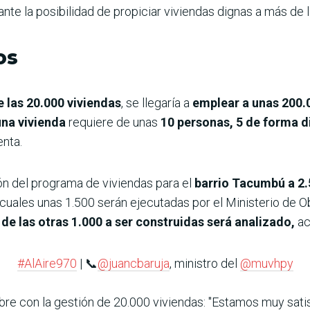
ante la posibilidad de propiciar viviendas dignas a más de
os
e las 20.000 viviendas
, se llegaría a
emplear a unas 200.
una vivienda
requiere de unas
10 personas, 5 de forma d
enta.
ión del programa de viviendas para el
barrio Tacumbú a 2
 cuales unas 1.500 serán ejecutadas por el Ministerio de
de las otras 1.000 a ser construidas será analizado,
ac
#AlAire970
| 📞
@juancbaruja
, ministro del
@muvhpy
e con la gestión de 20.000 viviendas: "Estamos muy sati