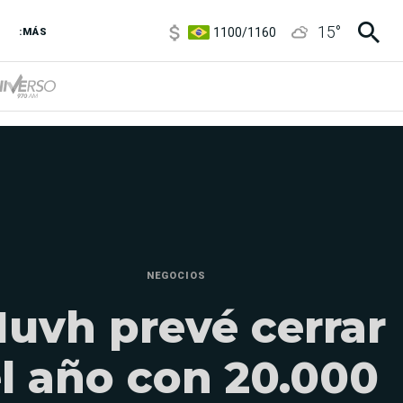
1100
/
1160
15
°
3,8
/
4
:MÁS
6850
/
7200
5900
/
5960
NEGOCIOS
uvh prevé cerrar
l año con 20.000