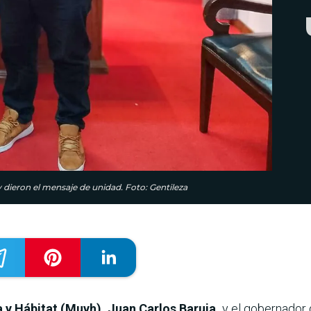
 dieron el mensaje de unidad. Foto: Gentileza
 y Hábitat (Muvh), Juan Carlos Baruja,
y el gobernador 