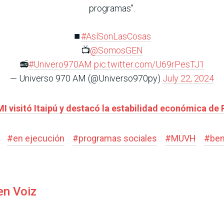
programas".
⏹️
#AsíSonLasCosas
📺
@SomosGEN
📻
#Univero970AM
pic.twitter.com/U69rPesTJ1
— Universo 970 AM (@Universo970py)
July 22, 2024
MI visitó Itaipú y destacó la estabilidad económica de
#
en ejecución
#
programas sociales
#
MUVH
#
ben
en Voiz