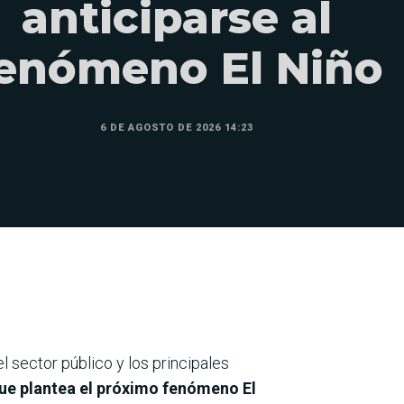
anticiparse al
enómeno El Niño
6 DE AGOSTO DE 2026 14:23
el sector público y los principales
que plantea el próximo fenómeno
El