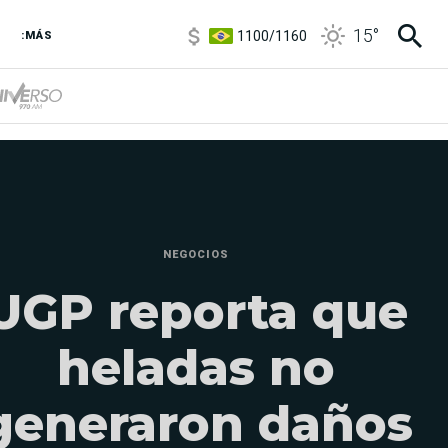
1100
/
1160
15
°
3,8
/
4
:MÁS
6850
/
7200
5900
/
5960
NEGOCIOS
UGP reporta que
heladas no
generaron daños