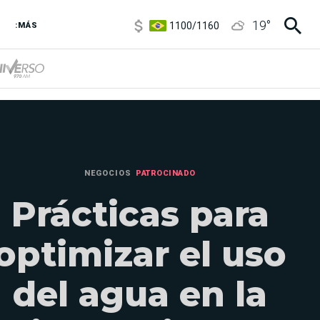
1100
/
1160
19
°
3,8
/
4
:MÁS
6850
/
7200
5900
/
5960
NEGOCIOS
PATROCINADO
Prácticas para
optimizar el uso
del agua en la