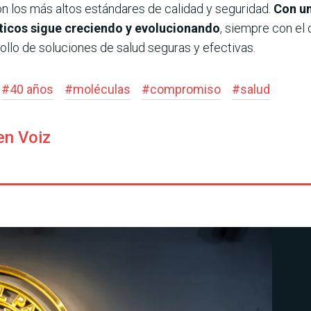
n los más altos estándares de calidad y seguridad.
Con un
ticos sigue creciendo y evolucionando
, siempre con el 
rollo de soluciones de salud seguras y efectivas.
#
40 años
#
moléculas
#
compromiso
#
salud
en Voiz