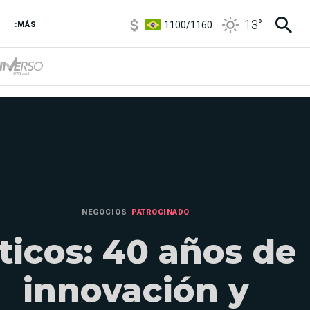
1100
/
1160
13
°
3,8
/
4
:MÁS
6850
/
7200
5900
/
5960
NEGOCIOS
PATROCINADO
ticos: 40 años de
innovación y