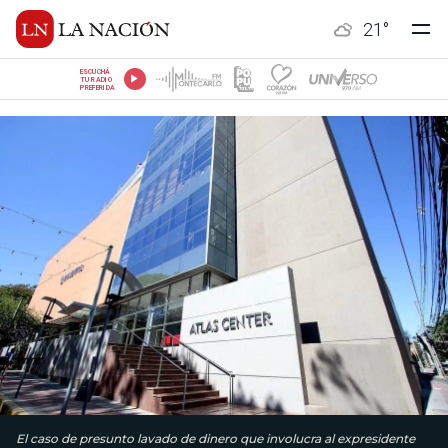
21
°
ESCUCHÁ
TU RADIO
PREFERIDA
El caso de presunto lavado de dinero que involucra al expresidente