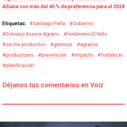
Alliana con más del 40 % de preferencia para el 2028
Etiquetas:
#
Santiago Peña
#
Gobierno
#
Consejo Asesor Agrario
#
fenómeno El Niño
#
sector productivo
#
gremios
#
agrarios
#
productores
#
prevención
#
impacto
#
fortalecer
#
planificación
Déjanos tus comentarios en Voiz