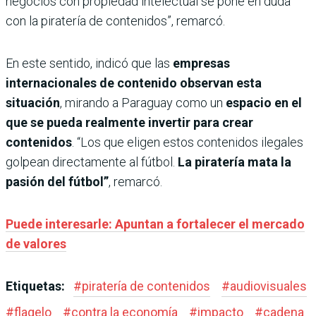
negocios con propiedad intelectual se pone en duda
con la piratería de contenidos”, remarcó.
En este sentido, indicó que las
empresas
internacionales de contenido observan esta
situación
, mirando a Paraguay como un
espacio en el
que se pueda realmente invertir para crear
contenidos
. “Los que eligen estos contenidos ilegales
golpean directamente al fútbol.
La piratería mata la
pasión del fútbol”
, remarcó.
Puede interesarle: Apuntan a fortalecer el mercado
de valores
Etiquetas:
#
piratería de contenidos
#
audiovisuales
#
flagelo
#
contra la economía
#
impacto
#
cadena