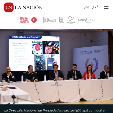
27
°
ESCUCHÁ
TU RADIO
PREFERIDA
La Dirección Nacional de Propiedad Intelectual (Dinapi) convocó a