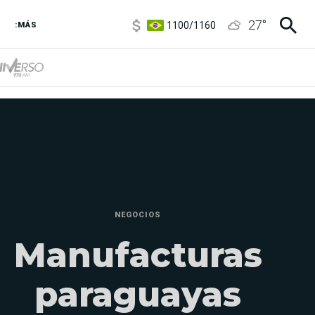
1100
/
1160
27
°
3,8
/
4
:MÁS
6850
/
7200
5900
/
5960
NEGOCIOS
Manufacturas
paraguayas