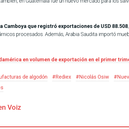
í también, en Guatemala fue un nuevo mercado para los sa
n a Camboya que registró exportaciones de USD 88.508
cárnicos procesados. Además, Arabia Saudita importó mue
damérica en volumen de exportación en el primer trim
facturas de algodón
#
Rediex
#
Nicolás Osiw
#
Nuev
es
en Voiz