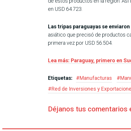
de estos productos en la región. As
en USD 64.723.
Las tripas paraguayas se enviaro
asiático que precisó de productos 
primera vez por USD 56.504.
Lea más: Paraguay, primero en Su
Etiquetas:
#
Manufacturas
#
Manu
#
Red de Inversiones y Exportacion
Déjanos tus comentarios 