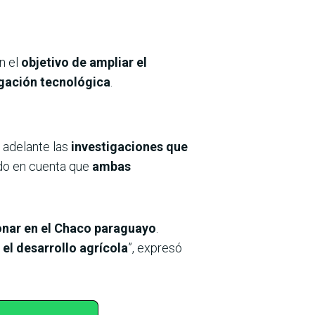
on el
objetivo de ampliar el
igación tecnológica
.
r adelante las
investigaciones que
ndo en cuenta que
ambas
onar en el Chaco paraguayo
.
l desarrollo agrícola
”, expresó