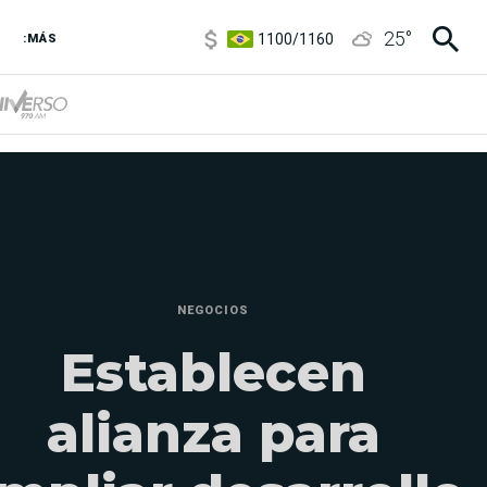
1100
/
1160
25
°
:MÁS
3,8
/
4
6850
/
7200
5900
/
5960
NEGOCIOS
Establecen
alianza para