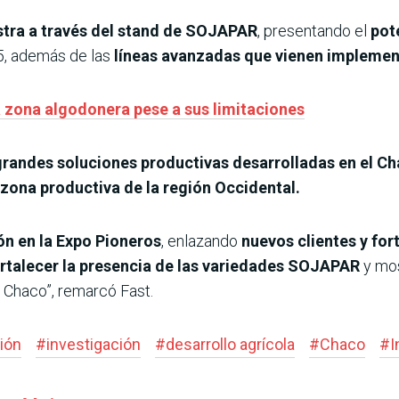
stra a través del stand de SOJAPAR
, presentando el
pot
5, además de las
líneas avanzadas que vienen impleme
a zona algodonera pese a sus limitaciones
randes soluciones productivas desarrolladas en el C
zona productiva de la región Occidental.
ón en la Expo Pioneros
, enlazando
nuevos clientes y for
rtalecer la presencia de las variedades SOJAPAR
y mos
 Chaco”, remarcó Fast.
ión
#
investigación
#
desarrollo agrícola
#
Chaco
#
I