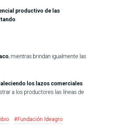
encial productivo de las
ntando
.
haco
, mientras brindan igualmente las
taleciendo los lazos comerciales
trar a los productores las líneas de
nbio
#
Fundación Ideagro